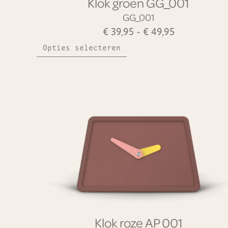
Klok groen GG_001
GG_001
€
39,95
-
€
49,95
Opties selecteren
Klok roze AP_001