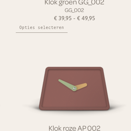
Klok groen GG_002
GG_002
€
39,95
-
€
49,95
Opties selecteren
Klok roze AP_002