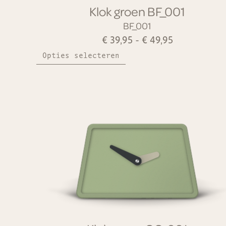
Klok groen BF_001
BF_001
€
39,95
-
€
49,95
Opties selecteren