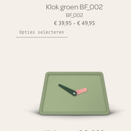
Klok groen BF_002
BF_002
€
39,95
-
€
49,95
Opties selecteren