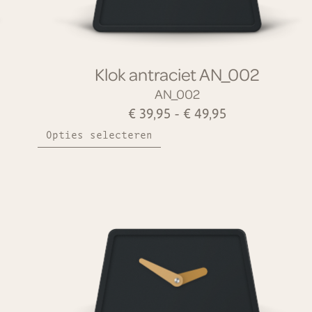
Klok antraciet AN_002
AN_002
€
39,95
-
€
49,95
Opties selecteren