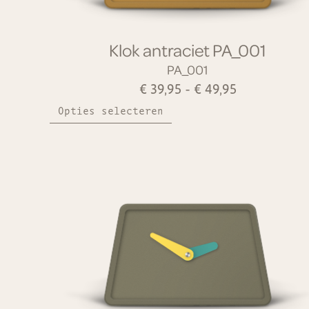
Klok antraciet PA_001
PA_001
€
39,95
-
€
49,95
Opties selecteren