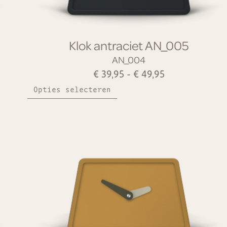
Klok antraciet AN_005
AN_004
€
39,95
-
€
49,95
Opties selecteren