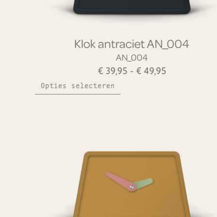
Klok antraciet AN_004
AN_004
€
39,95
-
€
49,95
Opties selecteren