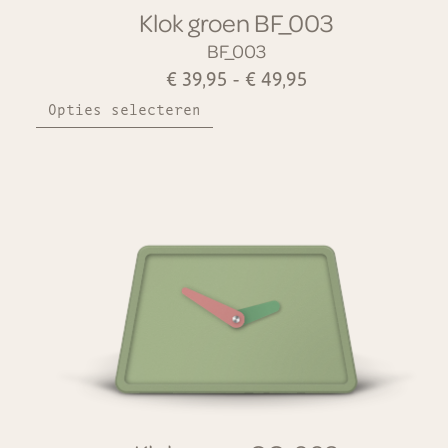
Klok groen BF_003
BF_003
€
39,95
-
€
49,95
Opties selecteren