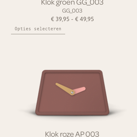
Klok groen GG_003
GG_003
€
39,95
-
€
49,95
Opties selecteren
Klok roze AP_003