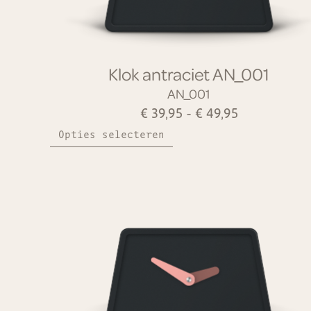
Klok antraciet AN_001
AN_001
€
39,95
-
€
49,95
Opties selecteren