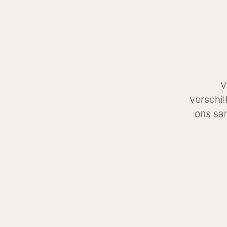
V
verschil
ons sam