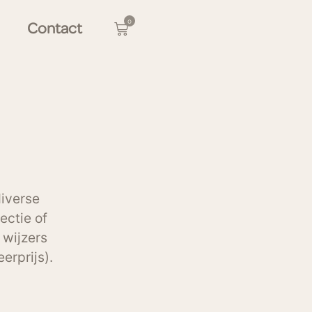
0
Contact
diverse
ectie of
 wijzers
erprijs).