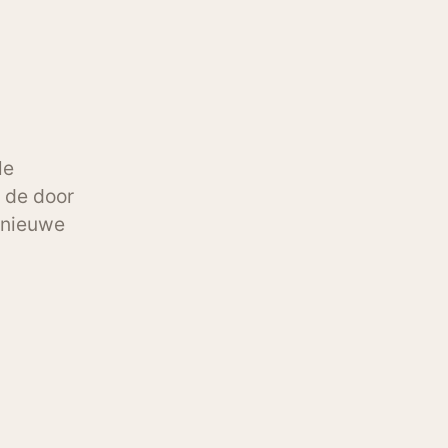
le
n de door
d nieuwe