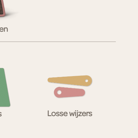
len
Losse wijzers
s