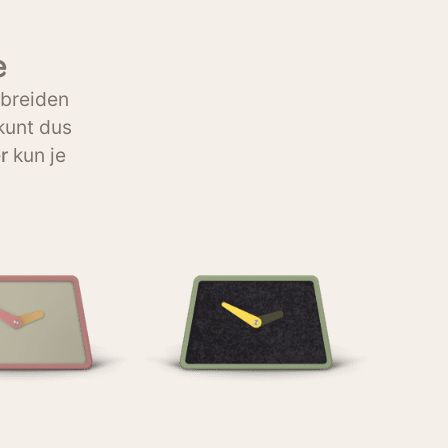
e
tbreiden
 kunt dus
r
kun je