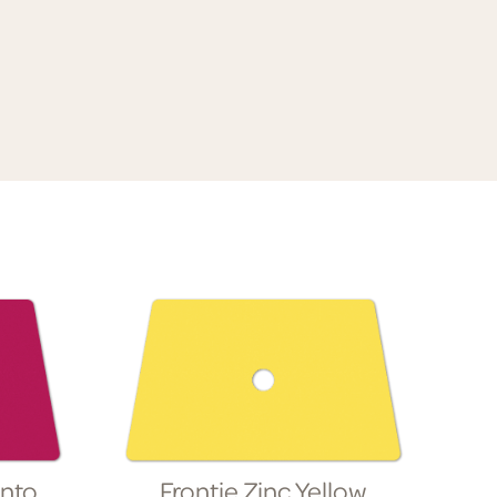
ento
Frontje Zinc Yellow