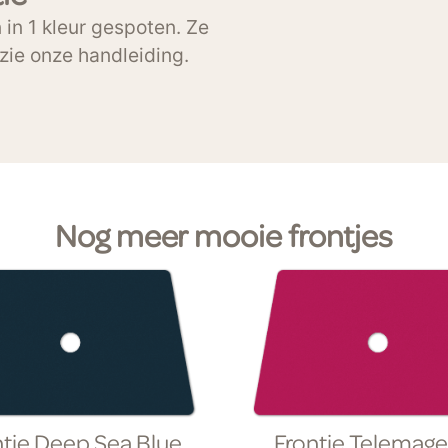
in 1 kleur gespoten. Ze
zie onze handleiding.
Nog meer mooie frontjes
ntje Deep Sea Blue
Frontje Telemag